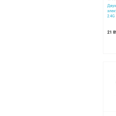
Двух
элек
2.4G
21 