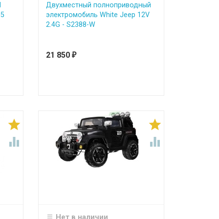
d
Двухместный полноприводный
05
электромобиль White Jeep 12V
2.4G - S2388-W
21 850
₽




Нет в наличии