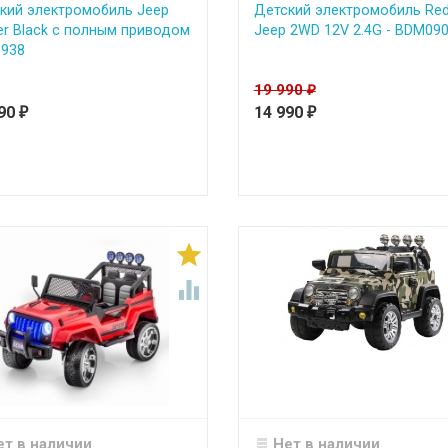
кий электромобиль Jeep
Детский электромобиль Re
er Black с полным приводом
Jeep 2WD 12V 2.4G - BDM09
9938
19 990
₽
990
14 990
₽
₽


ет в наличии
Нет в наличии