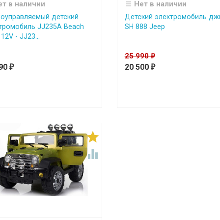
ет в наличии
Нет в наличии
оуправляемый детский
Детский электромобиль дж
тромобиль JJ235A Beach
SH 888 Jeep
12V - JJ23...
25 990
₽
990
20 500
₽
₽

