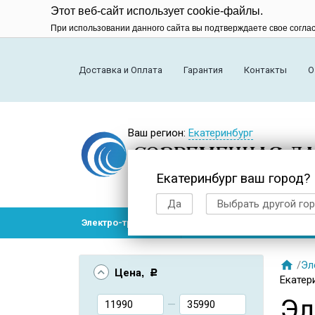
Этот веб-сайт использует cookie-файлы.
При использовании данного сайта вы подтверждаете свое согла
Доставка и Оплата
Гарантия
Контакты
О
Ваш регион:
Екатеринбург
Екатеринбург ваш город?
Да
Выбрать другой го
Электро-транспорт
Радиоуправляемые модел

/
Эл
Цена
, Р
Екатер
Эл
—