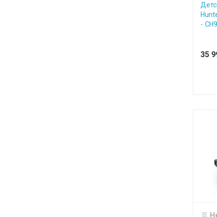
Детс
Hunt
- CH
35 
Н