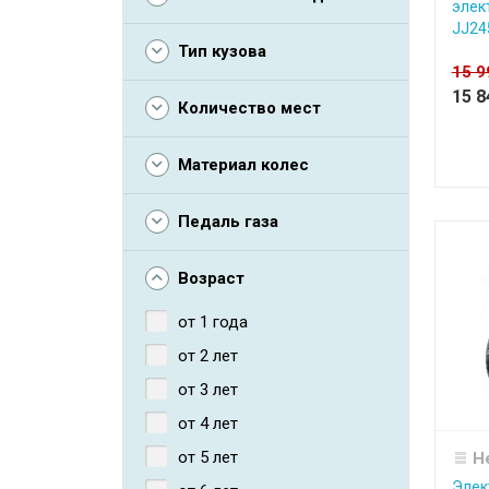
элек
JJ24
Тип кузова
15 
15 
Количество мест
Материал колес
Педаль газа
Возраст
от 1 года
от 2 лет
от 3 лет
от 4 лет
от 5 лет
Н
Элек