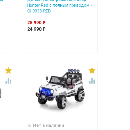
Hunter Red с полным приводом -
CH9938-RED
28 990
₽
24 990
₽




Нет в наличии