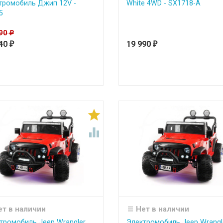
тромобиль Джип 12V -
White 4WD - SX1718-A
5
990
₽
840
19 990
₽
₽


ет в наличии
Нет в наличии
тромобиль Jeep Wrangler
Электромобиль Jeep Wrangl