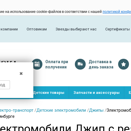
сие на использование cookie-файлов в соответствии с нашей
политикой конф
 компании
Оптовикам
Звезды выбирают нас
Сертификаты
Оплата
при
Доставка
в
получении
день заказа
✖
род
и и игрушки
Детские товары
Запчасти и аксессуары
Е
ектро-транспорт
/
Детские электромобили
/
Джипы
/
Электромоб
инбурге
ектромобили Джип с р