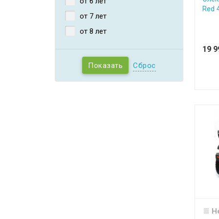
от 6 лет
Red 
от 7 лет
от 8 лет
19 
Сброс
Н