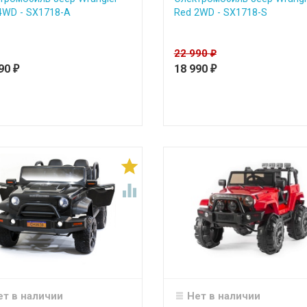
4WD - SX1718-A
Red 2WD - SX1718-S
22 990
₽
990
18 990
₽
₽


ет в наличии
Нет в наличии