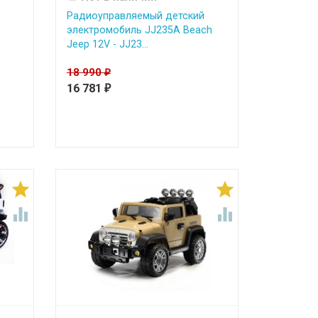
Радиоуправляемый детский
электромобиль JJ235A Beach
Jeep 12V - JJ23...
18 990
₽
16 781
₽



