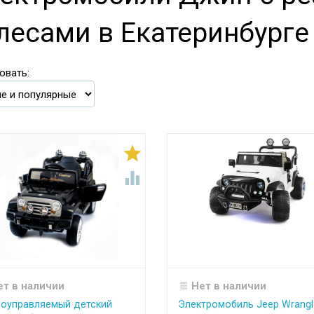
лесами в Екатеринбурге
овать:


ет в наличии
Нет в наличии
оуправляемый детский
Электромобиль Jeep Wrangl