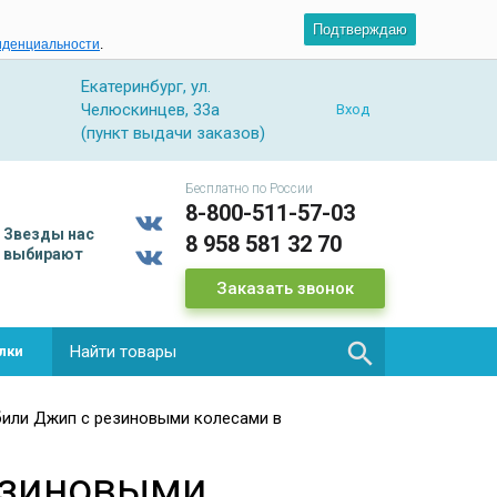
Подтверждаю
иденциальности
.
Екатеринбург, ул.
Челюскинцев, 33а
Вход
(пункт выдачи заказов)
Бесплатно по России
8-800-511-57-03
Звезды
нас
8 958 581 32 70
выбирают
Заказать звонок

лки
или Джип с резиновыми колесами в
езиновыми