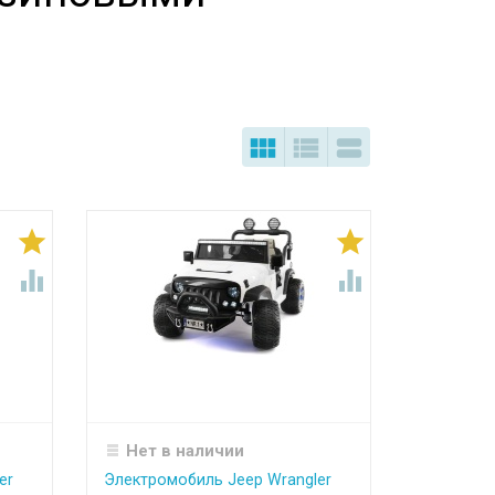







Нет в наличии
er
Электромобиль Jeep Wrangler