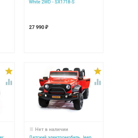
White 2WD - SX1718-S
27 990
₽




Нет в наличии
er
Детский электромобиль Jeep