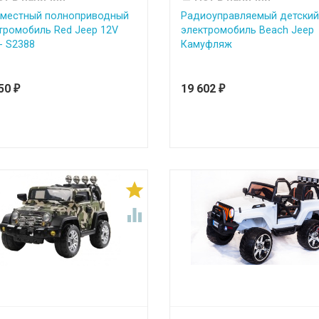
местный полноприводный
Радиоуправляемый детский
тромобиль Red Jeep 12V
электромобиль Beach Jeep
 - S2388
Камуфляж
850
19 602
₽
₽

