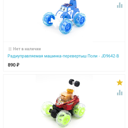

Нет в наличии
Радиуправляемая машинка-перевертыш Поли - JD9642-B
890
₽

