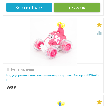
Купить в 1 клик


Нет в наличии
Радиуправляемая машинка-перевертыш Эмбер - JD9642-
R
890
₽
