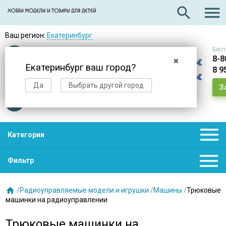

search
Ваш регион:
Екатеринбург
Бесп
Оплата
при получении
8-8
✖
Екатеринбург ваш город?
8 9
Доставка
в день заказа
Да
Выбрать другой город
З
Звезды
нас выбирают

Категории

Фильтр

/
Радиоуправляемые модели и игрушки
/
Машины
/
Трюковые
машинки на радиоуправлении
Трюковые машинки на