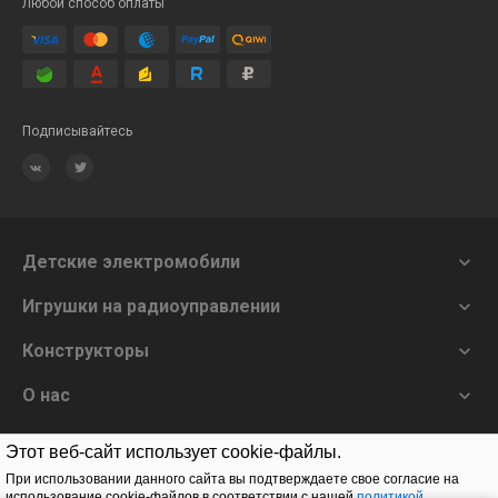
Любой способ оплаты
Подписывайтесь
Детские электромобили

Игрушки на радиоуправлении

Конструкторы

О нас

Этот веб-сайт использует cookie-файлы.
Заказать звонок
При использовании данного сайта вы подтверждаете свое согласие на
использование cookie-файлов в соответствии с нашей
политикой