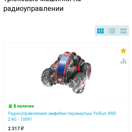
радиоуправлении





В наличии
Радиоуправляемая амфибия перевертыш YinRun 4WD
2.4G - 10091
2 317
₽