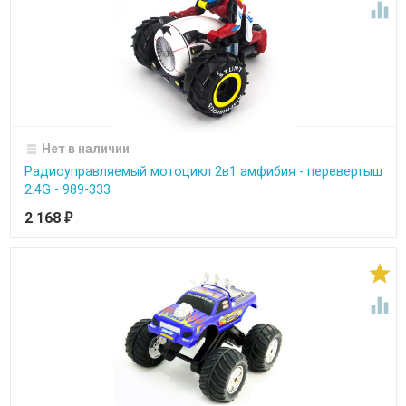

Нет в наличии
Радиоуправляемый мотоцикл 2в1 амфибия - перевертыш
2.4G - 989-333
2 168
₽

