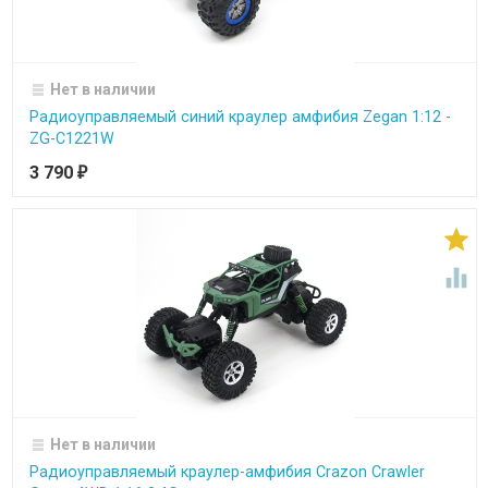
Нет в наличии
Радиоуправляемый синий краулер амфибия Zegan 1:12 -
ZG-C1221W
3 790
₽


Нет в наличии
Радиоуправляемый краулер-амфибия Crazon Crawler