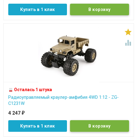
Купить в 1 клик


Осталась 1 штука
Радиоуправляемый краулер-амфибия 4WD 1:12 - ZG-
C1231W
4 247
₽
Купить в 1 клик