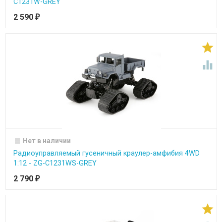
C1231W-GREY
2 590
₽


Нет в наличии
Радиоуправляемый гусеничный краулер-амфибия 4WD
1:12 - ZG-C1231WS-GREY
2 790
₽
