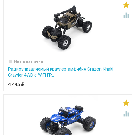


Нет в наличии
Радиоуправляемый краулер-амфибия Crazon Khaki
Crawler 4WD c WiFi FP...
4 445
₽

