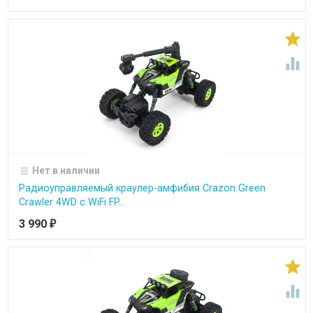


Нет в наличии
Радиоуправляемый краулер-амфибия Crazon Green
Crawler 4WD c WiFi FP...
3 990
₽

