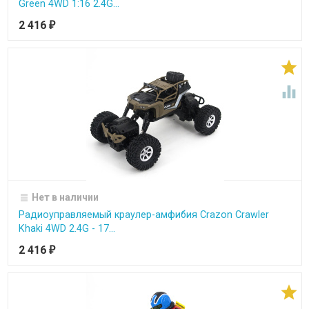
Green 4WD 1:16 2.4G...
2 416
₽


Нет в наличии
Радиоуправляемый краулер-амфибия Crazon Crawler
Khaki 4WD 2.4G - 17...
2 416
₽
