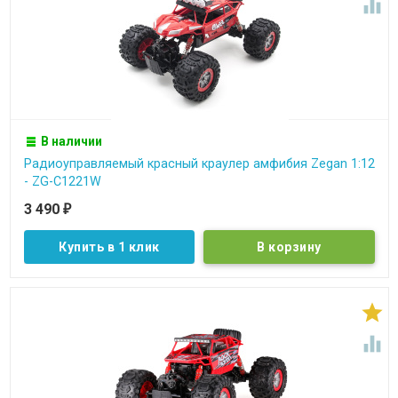

В наличии
Радиоуправляемый красный краулер амфибия Zegan 1:12
- ZG-C1221W
3 490
₽
Купить в 1 клик

