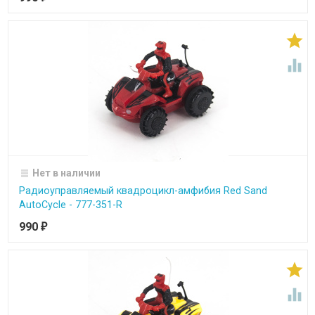


Нет в наличии
Радиоуправляемый квадроцикл-амфибия Red Sand
AutoCycle - 777-351-R
990
₽

