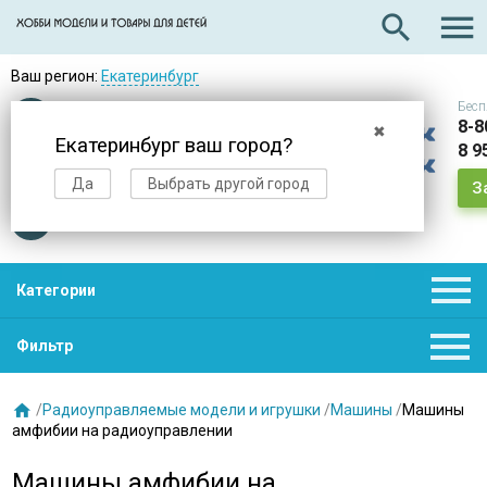

search
Ваш регион:
Екатеринбург
Бесп
Оплата
при получении
8-8
✖
Екатеринбург ваш город?
8 9
Доставка
в день заказа
Да
Выбрать другой город
З
Звезды
нас выбирают

Категории

Фильтр

/
Радиоуправляемые модели и игрушки
/
Машины
/
Машины
амфибии на радиоуправлении
Машины амфибии на