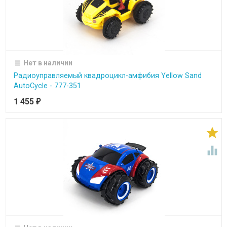
Нет в наличии
Радиоуправляемый квадроцикл-амфибия Yellow Sand
AutoCycle - 777-351
1 455
₽

