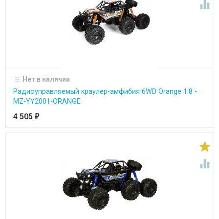

Нет в наличии
Радиоуправляемый краулер-амфибия 6WD Orange 1:8 -
MZ-YY2001-ORANGE
4 505
₽

