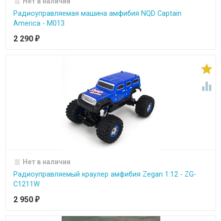
Нет в наличии
Радиоуправляемая машина амфибия NQD Captain
America - M013
2 290
₽


Нет в наличии
Радиоуправляемый краулер амфибия Zegan 1:12 - ZG-
C1211W
2 950
₽