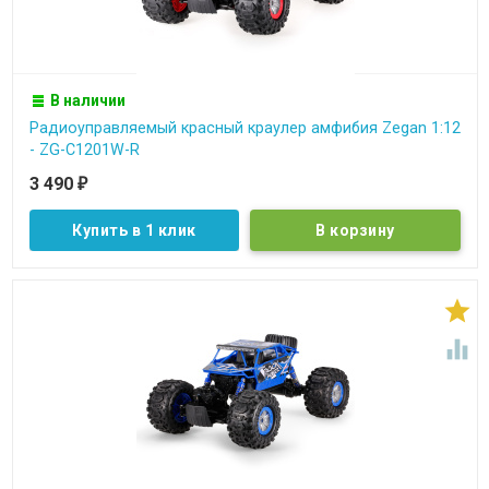
В наличии
Радиоуправляемый красный краулер амфибия Zegan 1:12
- ZG-C1201W-R
3 490
₽
Купить в 1 клик

