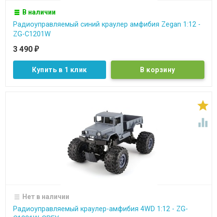
В наличии
Радиоуправляемый синий краулер амфибия Zegan 1:12 -
ZG-C1201W
3 490
₽
Купить в 1 клик


Нет в наличии
Радиоуправляемый краулер-амфибия 4WD 1:12 - ZG-