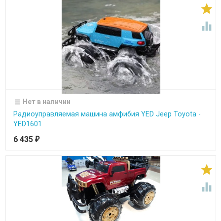


Нет в наличии
Радиоуправляемая машина амфибия YED Jeep Toyota -
YED1601
6 435
₽

