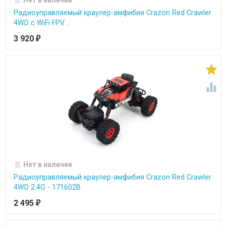
Нет в наличии
Радиоуправляемый краулер-амфибия Crazon Red Crawler
4WD c WiFi FPV ...
3 920
₽


Нет в наличии
Радиоуправляемый краулер-амфибия Crazon Red Crawler
4WD 2.4G - 171602B
2 495
₽