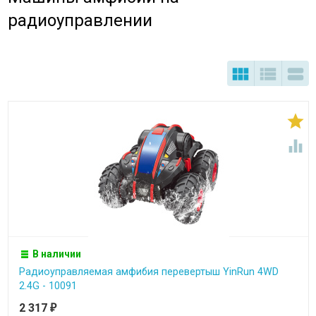
радиоуправлении





В наличии
Радиоуправляемая амфибия перевертыш YinRun 4WD
2.4G - 10091
2 317
₽