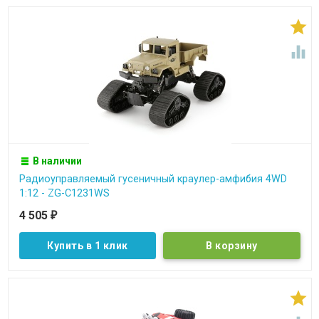


В наличии
Радиоуправляемый гусеничный краулер-амфибия 4WD
1:12 - ZG-C1231WS
4 505
₽
Купить в 1 клик
