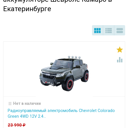
Екатеринбурге





Нет в наличии
Радиоуправляемый электромобиль Chevrolet Colorado
Green 4WD 12V 2.4...
23 990
₽