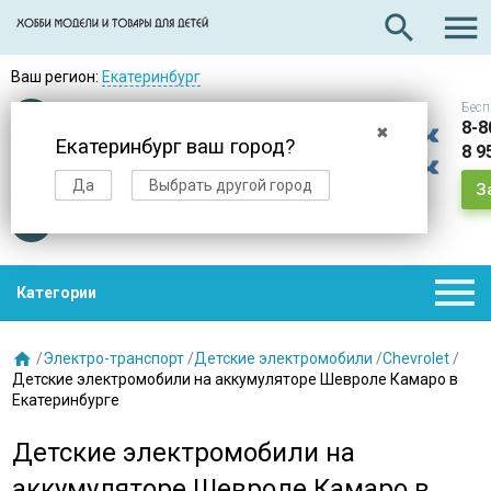

search
Ваш регион:
Екатеринбург
Бесп
Оплата
при получении
8-8
✖
Екатеринбург ваш город?
8 9
Доставка
в день заказа
Да
Выбрать другой город
З
Звезды
нас выбирают

Категории

/
Электро-транспорт
/
Детские электромобили
/
Chevrolet
/
Детские электромобили на аккумуляторе Шевроле Камаро в
Екатеринбурге
Детские электромобили на
аккумуляторе Шевроле Камаро в