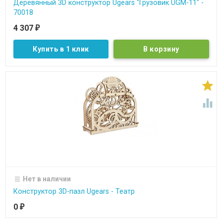
Деревянный 3D конструктор Ugears "Грузовик UGM-11" -
70018
4 307
₽
Купить в 1 клик


Нет в наличии
Конструктор 3D-пазл Ugears - Театр
0
₽