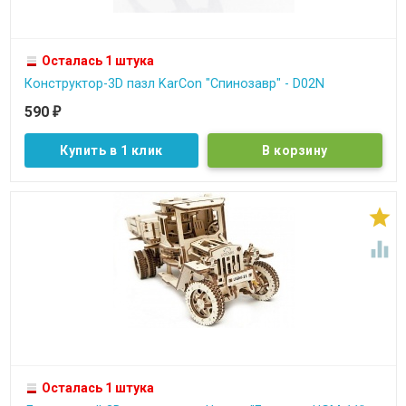
Осталась 1 штука
Конструктор-3D пазл KarCon "Спинозавр" - D02N
590
₽
Купить в 1 клик


Осталась 1 штука