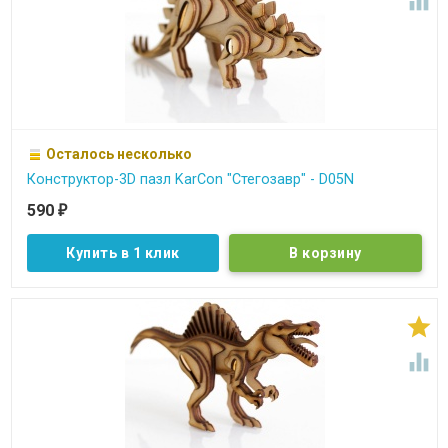

Осталось несколько
Конструктор-3D пазл KarCon "Стегозавр" - D05N
590
₽
Купить в 1 клик

