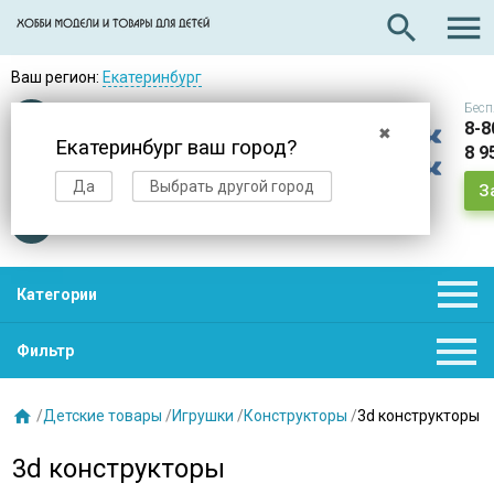

search
Ваш регион:
Екатеринбург
Бесп
Оплата
при получении
8-8
✖
Екатеринбург ваш город?
8 9
Доставка
в день заказа
Да
Выбрать другой город
З
Звезды
нас выбирают

Категории

Фильтр

/
Детские товары
/
Игрушки
/
Конструкторы
/
3d конструкторы
3d конструкторы