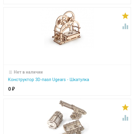


Нет в наличии
Конструктор 3D-пазл Ugears - Шкатулка
0
₽

