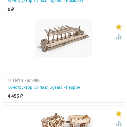
Конструктор 3D-пазл Ugears - Комбайн
0
₽


Нет в наличии
Конструктор 3D-пазл Ugears - Перрон
4 455
₽

