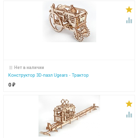


Нет в наличии
Конструктор 3D-пазл Ugears - Трактор
0
₽

