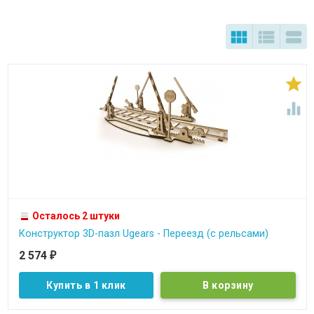





Осталось 2 штуки
Конструктор 3D-пазл Ugears - Переезд (с рельсами)
2 574
₽
Купить в 1 клик