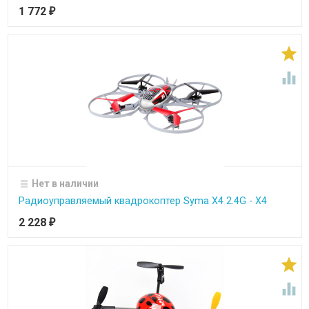
1 772
₽


Нет в наличии
Радиоуправляемый квадрокоптер Syma X4 2.4G - Х4
2 228
₽

