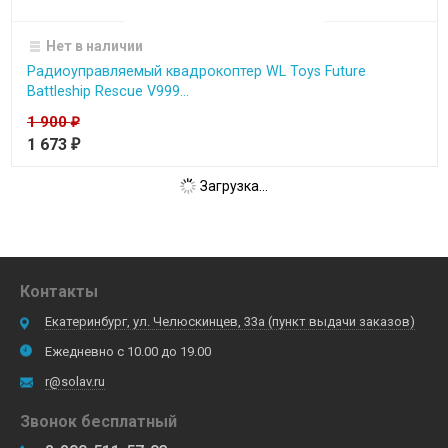
Нет в наличии
Радиоуправляемый квадрокоптер WL Toys Future
Battleship Rescue V999...
1 900
₽
1 673
₽
Загрузка...
Контакты
Екатеринбург, ул. Челюскинцев, 33а (пункт выдачи заказов)
Ежедневно с 10.00 до 19.00
r@solav.ru
Звонок бесплатный